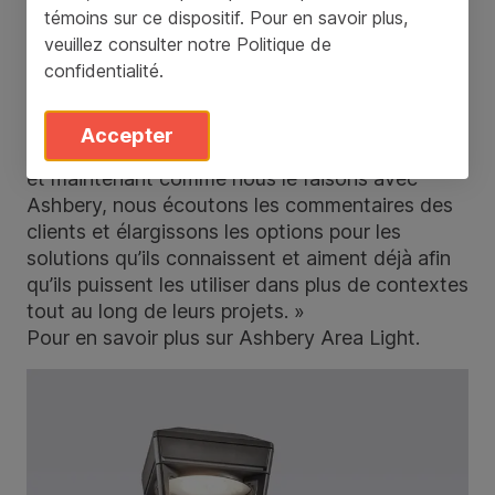
témoins sur ce dispositif. Pour en savoir plus,
« Ces ajouts et ces extensions à nos familles
veuillez consulter notre
Politique de
d’éclairage existantes sont véritablement des
confidentialité
.
développements dirigés par le client », déclare
Kirt Martin, directeur de l’innovation chez
Landscape Forms. « Comme nous l’avons fait
Accepter
avec Torres, comme nous l'avons fait avec LEO,
et maintenant comme nous le faisons avec
Ashbery, nous écoutons les commentaires des
clients et élargissons les options pour les
solutions qu’ils connaissent et aiment déjà afin
qu’ils puissent les utiliser dans plus de contextes
tout au long de leurs projets. »
Pour en savoir plus sur
Ashbery Area Light
.