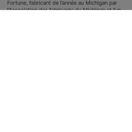
Fortune, fabricant de l’année au Michigan par
l’Association des fabricants du Michigan et l’un
des meilleurs lieux de travail du sud-ouest du
Michigan par 269 Magazine.​​