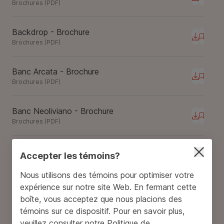
Téléchar
Brochures
(
PDF
)
Backdrop - Brochure
Téléchar
Brochures
(
PDF
)
Banc Arcata - Brochure
Téléchar
Brochures
(
PDF
)
Banc Neoliviano - Brochure
Téléchar
Brochures
(
PDF
)
Banc Palisade - Brochure
Accepter les témoins?
Téléchar
Brochures
(
PDF
)
Nous utilisons des témoins pour optimiser votre
expérience sur notre site Web. En fermant cette
Banc Towne Square - Brochure
boîte, vous acceptez que nous placions des
Téléchar
Brochures
(
PDF
)
témoins sur ce dispositif. Pour en savoir plus,
veuillez consulter notre
Politique de