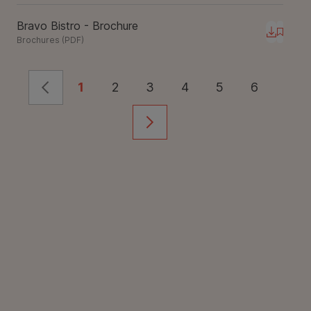
Bravo Bistro - Brochure
Téléchar
Brochures
(
PDF
)
1
2
3
4
5
6