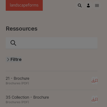
Passer au contenu principal
Ressources
Filtre
21 - Brochure
Téléchar
Brochures
(
PDF
)
35 Collection - Brochure
Téléchar
Brochures
(
PDF
)