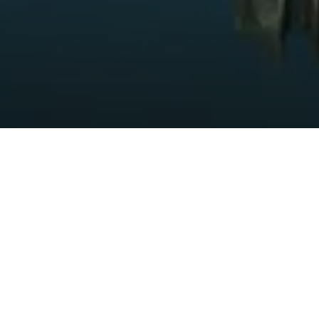
Idées
/
Tables rondes
/
Processus multidisciplinaire
Roundtable - Multidisciplinary
Process
Animé par Joe Brown, AECOM
Le mardi 10 mai 2011, un groupe de dix-neuf
éminents professionnels du design composé
d'architectes paysagistes, d'architectes et
de designers d'intérieur s'est réuni à l'hôtel