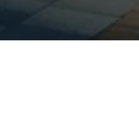
Idées
/
Tables rondes
/
Soins de santé en transition
Roundtable - Healthcare in
Transition
Organisée par la Cleveland Clinic
« Nous assistons à une
évolution des soins de
santé. Nous avons vécu