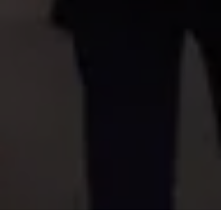
Idées
/
Charrette de conception Xtreme LA
/