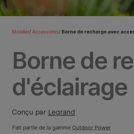
Mobilier
/
Accessoires
/
Borne de recharge avec accen
Borne de r
d'éclairage
Conçu par
Legrand
Fait partie de la gamme
Outdoor Power