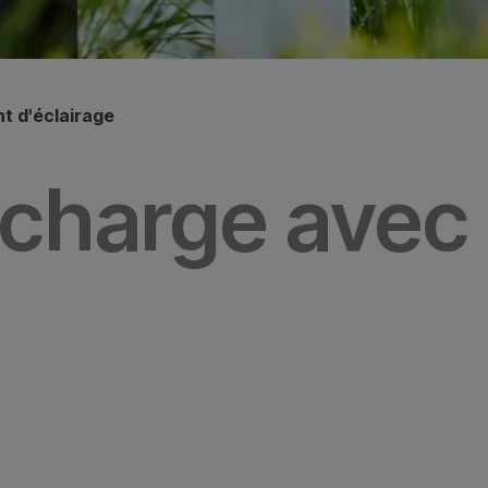
t d'éclairage
echarge avec