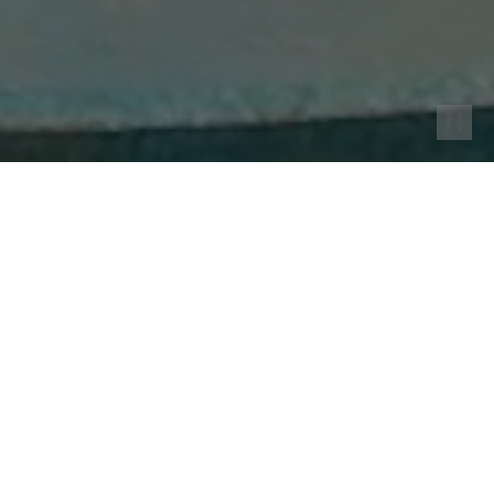
Idées
/
Projets
/
Gulf Coast Town Center
Gulf Coast Town Center
Fort Myers, FL
Éléments sur mesure studio 431 :
Structure de brumisation éclairée sur mesure, structure de kiosque
d'information pare-soleil sur mesure, balançoires sur mesure
Éléments Landscape Forms :
Bancs, tables et chaise au centre du parc Parallel 42
Partenaires en design :
WGI