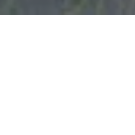
Mobilier
/
Chaises
/
Chaise Parc Centre
Chaise Parc
Centre
Conçue par
John Rizzi
Fait partie de la ligne
Parc Centre
Confortable et agréablement flexible, la chaise Parc
Center est une ingénieuse variation des chaises
d’extérieur standard parisiennes. Seules ou associées
à d'autres éléments Parc Centre, les chaises
soutiennent confortablement les activités sociales