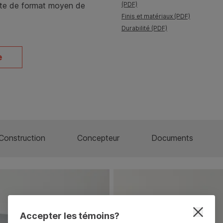
aute de format moyen de
(PDF)
Finis et matériaux (PDF)
Durabilité (PDF)
e
Construction
Concepteur
Documents
Accepter les témoins?