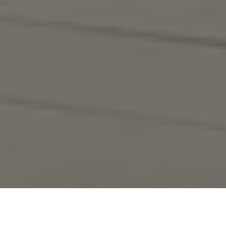
Mobilier
/
Chaises
/
Chaise Every Day