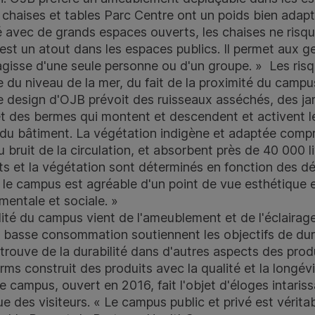
 chaises et tables Parc Centre ont un poids bien adapt
llé avec de grands espaces ouverts, les chaises ne risqu
est un atout dans les espaces publics. Il permet aux g
agisse d'une seule personne ou d'un groupe. » Les risq
du niveau de la mer, du fait de la proximité du campus
e design d'OJB prévoit des ruisseaux asséchés, des jar
et des bermes qui montent et descendent et activent le
n du bâtiment. La végétation indigène et adaptée comp
 bruit de la circulation, et absorbent près de 40 000 
 et la végétation sont déterminés en fonction des déf
is le campus est agréable d'un point de vue esthétique
mentale et sociale. »
lité du campus vient de l'ameublement et de l'éclairage
basse consommation soutiennent les objectifs de dura
trouve de la durabilité dans d'autres aspects des pro
s construit des produits avec la qualité et la longévi
e campus, ouvert en 2016, fait l'objet d'éloges intaris
e des visiteurs. « Le campus public et privé est vérit