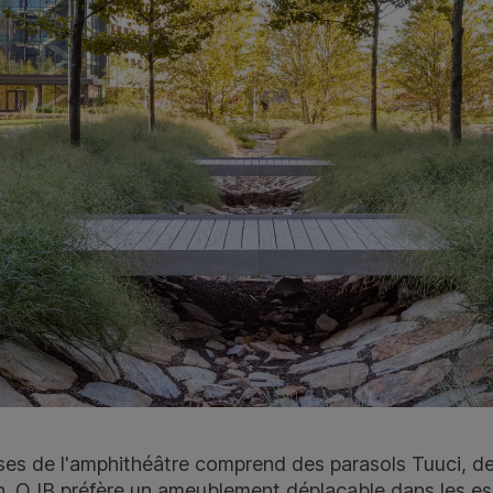
ses de l'amphithéâtre comprend des parasols Tuuci, d
. OJB préfère un ameublement déplaçable dans les esp