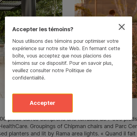
Accepter les témoins?
Nous utilisons des témoins pour optimiser votre
expérience sur notre site Web. En fermant cette
boîte, vous acceptez que nous placions des
témoins sur ce dispositif. Pour en savoir plus,
veuillez consulter notre
Politique de
confidentialité
.
Accepter
000 pieds carrés comprend une terrasse de 7 000 pieds
HealthCare. Groupings of
Chipman chairs
and Parc Cen
sed planters and lit by
Rama area lights
. « Quand il fai